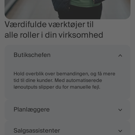
Værdifulde værktøjer til
alle roller i din virksomhed
Butikschefen
Hold overblik over bemandingen, og få mere
tid til dine kunder. Med automatiserede
lønoutputs slipper du for manuelle fejl.
Planlæggere
Opret vagtplaner hurtigt med skabeloner, og
Salgsassistenter
justér nemt bemandingen ved travle perioder,