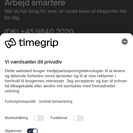
Arbejd smartere
Når du har brug for svar, er vores team af eksperter her
for dig.
(DK) +45 9840 2020
(NO) +47 4630 0100
info@timegrip.com
Få support
Driftstatus
Highlights
Company
Vagtplanlægning
Hvorfor vælge Timegrip?
Operations
Priser