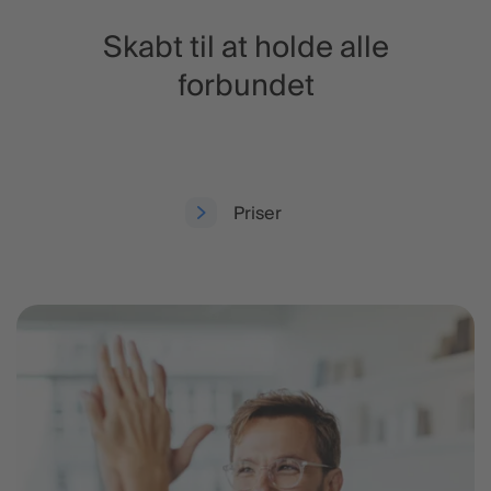
1. Det starter med
Skabt til at holde alle
den rette
2. 
forbundet
opsætning
st
Priser