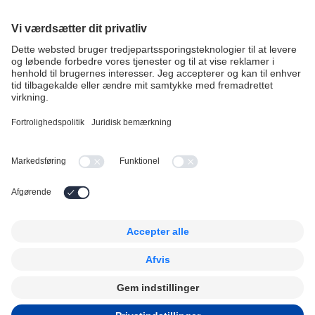
Få support
Driftstatus
Highlights
Company
Vagtplanlægning
Hvorfor vælge Timegrip?
Operations
Priser
Kundecases
Karriere
Tidsregistrering
Follow us
Legal
LinkedIn
Compliance og audits
Facebook
Privacy Policy