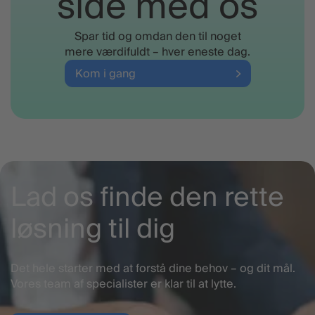
side med os
ansættelseskontrakt, hvis personen er undtaget
pligten om tidsregistrering.
Spar tid og omdan den til noget
mere værdifuldt – hver eneste dag.
Kom i gang
Lad os finde den rette
løsning til dig
Det hele starter med at forstå dine behov – og dit mål.
Vores team af specialister er klar til at lytte.