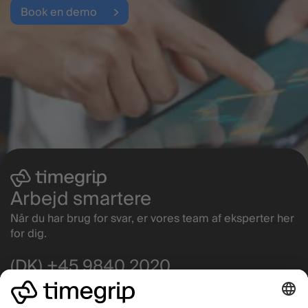
Book en demo
Arbejd smartere
Når du har brug for svar, er vores team af eksperter her
for dig.
(DK) +45 9840 2020
(NO) +47 4630 0100
info@timegrip.com