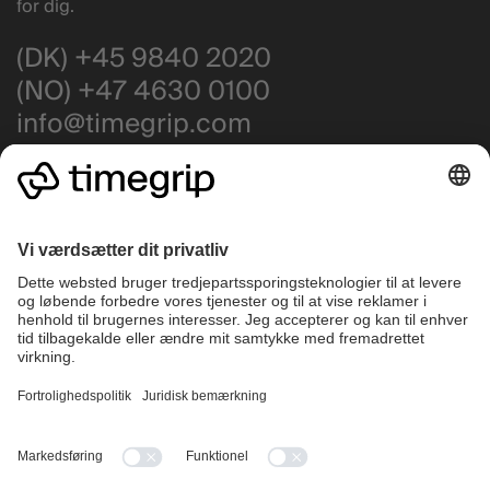
for dig.
(DK) +45 9840 2020
(NO) +47 4630 0100
info@timegrip.com
Få support
Driftstatus
Highlights
Company
Vagtplanlægning
Hvorfor vælge Timegrip?
Operations
Priser
Kundecases
Karriere
Tidsregistrering