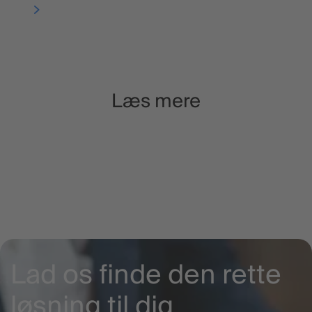
Læs mere
Lønoutput og
Læs mere
rapportering
Dig
Lad os finde den rette
løsning til dig