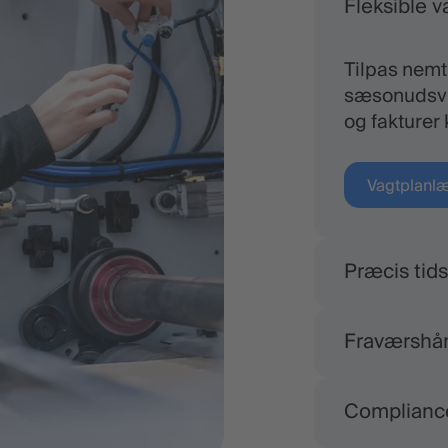
Fleksible v
Tilpas nemt
sæsonudsvin
og fakturer 
Vagtplanl
Præcis tids
Sørg for pr
Fraværshå
opdateringer
medarbejder
Håndter nem
Complianc
klik. Godke