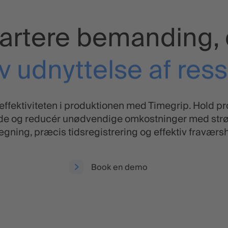
martere bemanding, 
iv udnyttelse af res
tig håndtering af fr
ffektiviteten i produktionen med Timegrip. Hold p
de og reducér unødvendige omkostninger med strø
gning, præcis tidsregistrering og effektiv fraværs
Book en demo