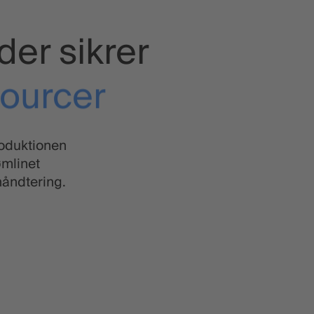
der sikrer
sourcer
avær
roduktionen
mlinet
håndtering.