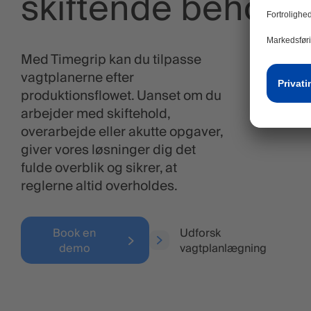
skiftende behov
Med Timegrip kan du tilpasse
vagtplanerne efter
produktionsflowet. Uanset om du
arbejder med skiftehold,
overarbejde eller akutte opgaver,
giver vores løsninger dig det
fulde overblik og sikrer, at
reglerne altid overholdes.
Book en
Udforsk
demo
vagtplanlægning