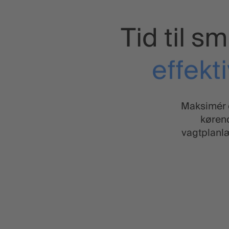
Tid til s
effekt
hur
Maksimér e
køren
vagtplanlæ