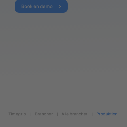
Book en demo
Timegrip
Brancher
Alle brancher
Produktion