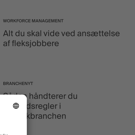
WORKFORCE MANAGEMENT
Alt du skal vide ved ansættelse
af fleksjobbere
BRANCHENYT
Sådan håndterer du
hviletidsregler i
logistikbranchen