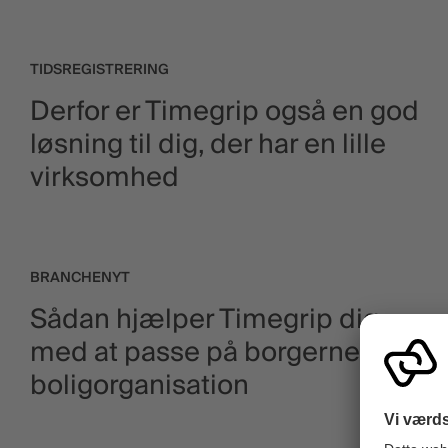
TIDSREGISTRERING
Derfor er Timegrip også en god
løsning til dig, der har en lille
virksomhed
BRANCHENYT
Sådan hjælper Timegrip dig
med at passe på borgerne i din
boligorganisation