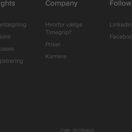
ights
Company
Follow
anlægning
Hvorfor vælge
LinkedIn
Timegrip?
ions
Facebo
Priser
cases
Karriere
istrering
CVR: 25281462