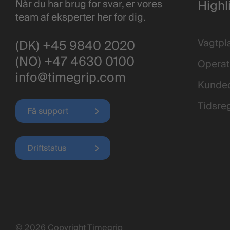
Highl
Når du har brug for svar, er vores
team af eksperter her for dig.
Vagtpl
(DK) +45 9840 2020
(NO) +47 4630 0100
Operat
info@timegrip.com
Kunde
Tidsreg
Få support
Driftstatus
© 2026 Copyright Timegrip