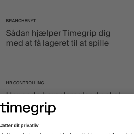
BRANCHENYT
Sådan hjælper Timegrip dig
med at få lageret til at spille
HR CONTROLLING
Her er de barselsregler du skal
kende – for alle typer af familier