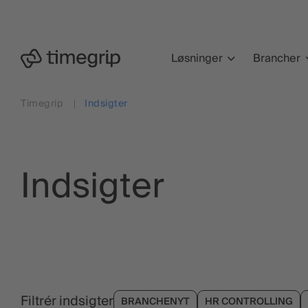
Hop
til
hovedindhold
Løsninger
Brancher
Timegrip
Indsigter
Indsigter
Filtrér indsigter
BRANCHENYT
HR CONTROLLING