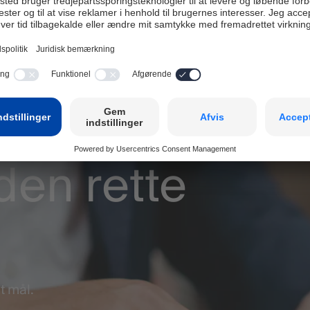
den rette
g
t mål.