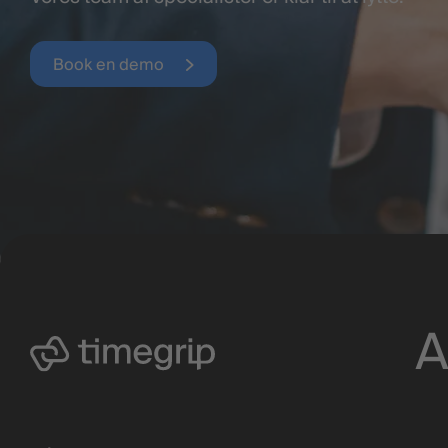
Book en demo
A