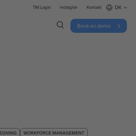
DK
TM Login
Indsigter
Kontakt
Book en demo
ÆGNING
WORKFORCE MANAGEMENT