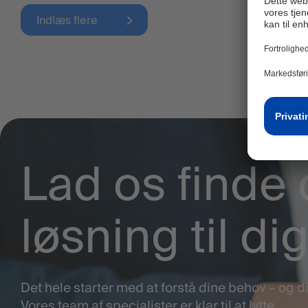
Indlæs flere
Lad os finde 
løsning til di
Det hele starter med at forstå dine behov – og di
Vores team af specialister er klar til at lytte.