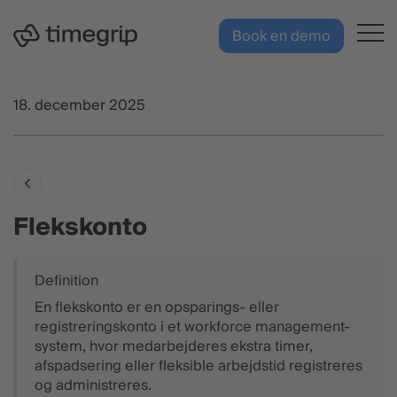
Hop til hovedindhold
DK
Book en demo
18. december 2025
Flekskonto
En flekskonto er en opsparings- eller
registreringskonto i et workforce management-
system, hvor medarbejderes ekstra timer,
afspadsering eller fleksible arbejdstid registreres
og administreres.