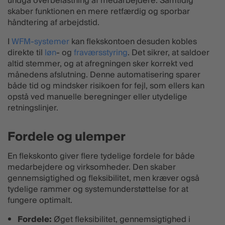
undgå overbelastning af medarbejdere. Samtidig
skaber funktionen en mere retfærdig og sporbar
håndtering af arbejdstid.
I
WFM-systemer
kan flekskontoen desuden kobles
direkte til
løn
- og
fraværsstyring
. Det sikrer, at saldoer
altid stemmer, og at afregningen sker korrekt ved
månedens afslutning. Denne automatisering sparer
både tid og mindsker risikoen for fejl, som ellers kan
opstå ved manuelle beregninger eller utydelige
retningslinjer.
Fordele og ulemper
En flekskonto giver flere tydelige fordele for både
medarbejdere og virksomheder. Den skaber
gennemsigtighed og fleksibilitet, men kræver også
tydelige rammer og systemunderstøttelse for at
fungere optimalt.
Fordele:
Øget fleksibilitet, gennemsigtighed i