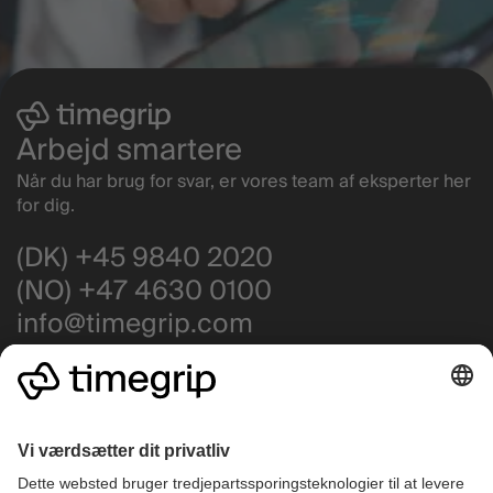
Arbejd smartere
Når du har brug for svar, er vores team af eksperter her
for dig.
(DK) +45 9840 2020
(NO) +47 4630 0100
info@timegrip.com
Få support
Driftstatus