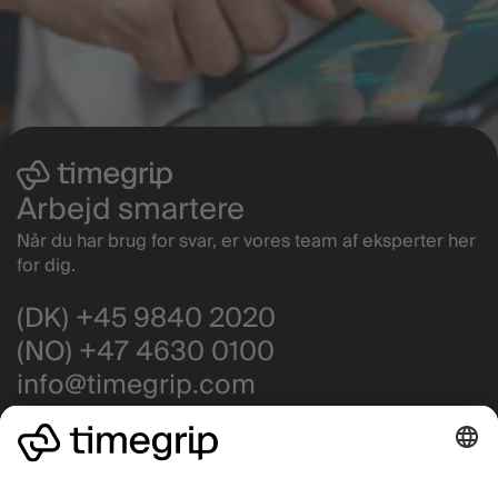
Arbejd smartere
Når du har brug for svar, er vores team af eksperter her
for dig.
(DK) +45 9840 2020
(NO) +47 4630 0100
info@timegrip.com
Få support