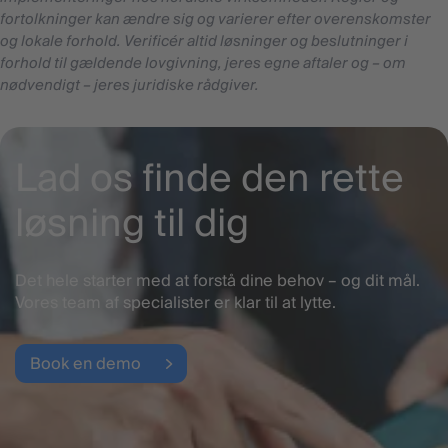
fortolkninger kan ændre sig og varierer efter overenskomster
og lokale forhold. Verificér altid løsninger og beslutninger i
forhold til gældende lovgivning, jeres egne aftaler og – om
nødvendigt – jeres juridiske rådgiver.
Lad os finde den rette
løsning til dig
Det hele starter med at forstå dine behov – og dit mål.
Vores team af specialister er klar til at lytte.
Book en demo