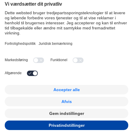
Driftstatus
Highlights
Company
Vagtplanlægning
Hvorfor vælge Timegrip?
Operations
Priser
Kundecases
Karriere
Tidsregistrering
Follow us
Legal
LinkedIn
Compliance og audits
Facebook
Privacy Policy
Cookie Policy
© 2026 Copyright Timegrip
CVR: 25281462