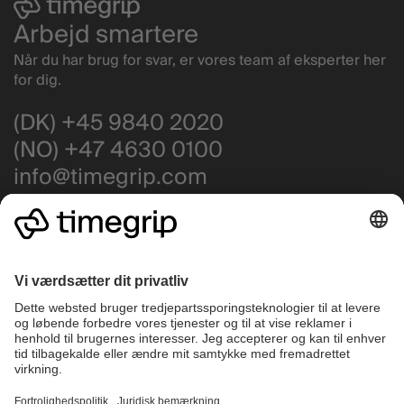
Arbejd smartere
Når du har brug for svar, er vores team af eksperter her
for dig.
(DK) +45 9840 2020
(NO) +47 4630 0100
info@timegrip.com
Få support
Driftstatus
Highlights
Company
Vagtplanlægning
Hvorfor vælge Timegrip?