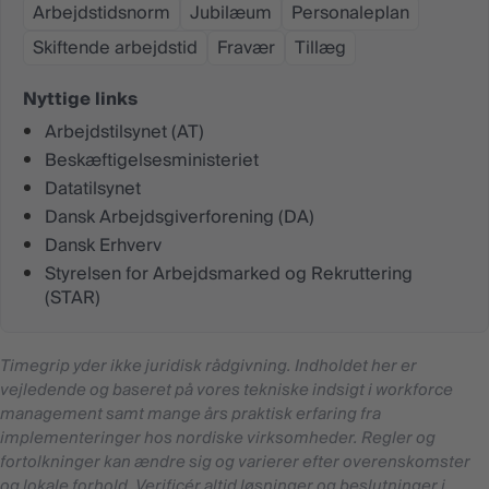
Arbejdstidsnorm
Jubilæum
Personaleplan
Skiftende arbejdstid
Fravær
Tillæg
Nyttige links
Arbejdstilsynet (AT)
Beskæftigelsesministeriet
Datatilsynet
Dansk Arbejdsgiverforening (DA)
Dansk Erhverv
Styrelsen for Arbejdsmarked og Rekruttering
(STAR)
Timegrip yder ikke juridisk rådgivning. Indholdet her er
vejledende og baseret på vores tekniske indsigt i workforce
management samt mange års praktisk erfaring fra
implementeringer hos nordiske virksomheder. Regler og
fortolkninger kan ændre sig og varierer efter overenskomster
og lokale forhold. Verificér altid løsninger og beslutninger i