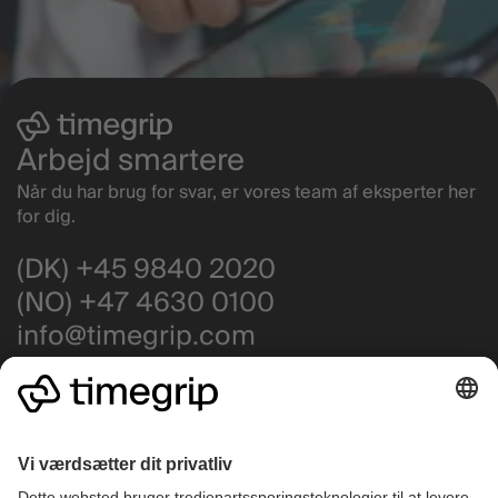
Arbejd smartere
Når du har brug for svar, er vores team af eksperter her
for dig.
(DK) +45 9840 2020
(NO) +47 4630 0100
info@timegrip.com
Få support
Driftstatus